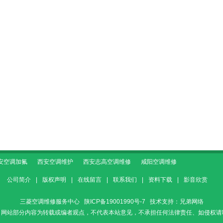
安空调加氟
西安空调维护
西安志高空调维修
咸阳空调维修
公司简介
|
版权声明
|
在线留言
|
联系我们
|
资料下载
|
影音欣赏
三菱空调维修服务中心
陕ICP备19001990号-7
技术支持：
兄弟网络
：网站部分内容为转载或编者观点，不代表本站意见，不承担任何法律责任、如侵权请