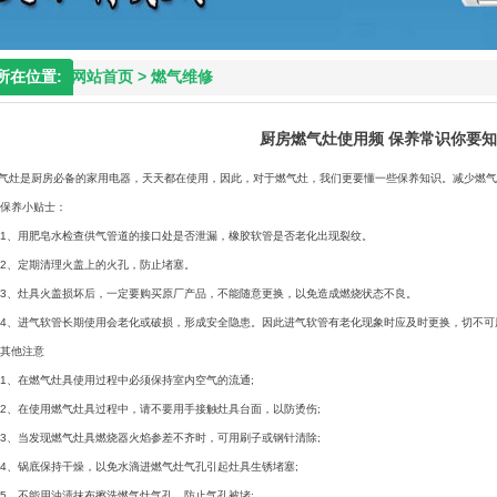
所在位置:
网站首页
>
燃气维修
厨房燃气灶使用频 保养常识你要
气灶是厨房必备的家用电器，天天都在使用，因此，对于燃气灶，我们更要懂一些保养知识。减少燃气
养小贴士：
、用肥皂水检查供气管道的接口处是否泄漏，橡胶软管是否老化出现裂纹。
、定期清理火盖上的火孔，防止堵塞。
、灶具火盖损坏后，一定要购买原厂产品，不能随意更换，以免造成燃烧状态不良。
、进气软管长期使用会老化或破损，形成安全隐患。因此进气软管有老化现象时应及时更换，切不可
其他注意
、在燃气灶具使用过程中必须保持室内空气的流通;
、在使用燃气灶具过程中，请不要用手接触灶具台面，以防烫伤;
、当发现燃气灶具燃烧器火焰参差不齐时，可用刷子或钢针清除;
、锅底保持干燥，以免水滴进燃气灶气孔引起灶具生锈堵塞;
、不能用油渍抹布擦洗燃气灶气孔，防止气孔被堵;