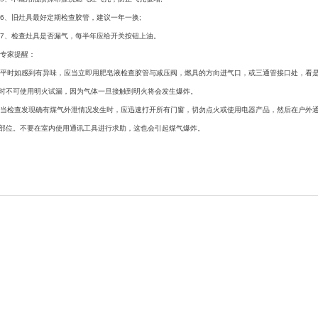
、旧灶具最好定期检查胶管，建议一年一换;
、检查灶具是否漏气，每半年应给开关按钮上油。
专家提醒：
时如感到有异味，应当立即用肥皂液检查胶管与减压阀，燃具的方向进气口，或三通管接口处，看是
时不可使用明火试漏，因为气体一旦接触到明火将会发生爆炸。
检查发现确有煤气外泄情况发生时，应迅速打开所有门窗，切勿点火或使用电器产品，然后在户外通
部位。不要在室内使用通讯工具进行求助，这也会引起煤气爆炸。