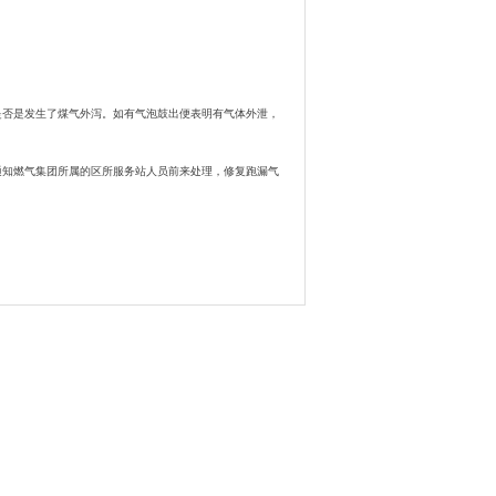
否是发生了煤气外泻。如有气泡鼓出便表明有气体外泄，
知燃气集团所属的区所服务站人员前来处理，修复跑漏气