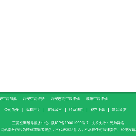
安空调加氟
西安空调维护
西安志高空调维修
咸阳空调维修
公司简介
|
版权声明
|
在线留言
|
联系我们
|
资料下载
|
影音欣赏
三菱空调维修服务中心
陕ICP备19001990号-7
技术支持：
兄弟网络
：网站部分内容为转载或编者观点，不代表本站意见，不承担任何法律责任、如侵权请