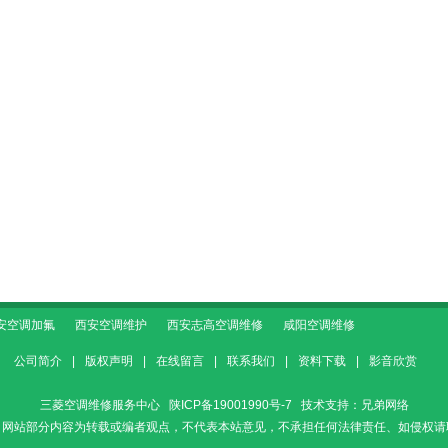
安空调加氟
西安空调维护
西安志高空调维修
咸阳空调维修
公司简介
|
版权声明
|
在线留言
|
联系我们
|
资料下载
|
影音欣赏
三菱空调维修服务中心
陕ICP备19001990号-7
技术支持：
兄弟网络
：网站部分内容为转载或编者观点，不代表本站意见，不承担任何法律责任、如侵权请