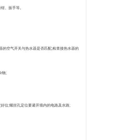
口钳、扳手等。
器的空气开关与热水器是否匹配;检查接热水器的
物;
好位;螺丝孔定位要避开墙内的电路及水路;